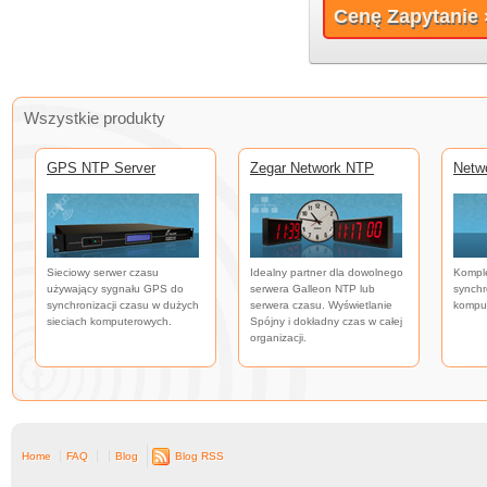
Cenę Zapytanie 
Wszystkie produkty
GPS NTP Server
Zegar Network NTP
Netw
Sieciowy serwer czasu
Idealny partner dla dowolnego
Kompl
używający sygnału GPS do
serwera Galleon NTP lub
synchr
synchronizacji czasu w dużych
serwera czasu. Wyświetlanie
kompu
sieciach komputerowych.
Spójny i dokładny czas w całej
organizacji.
Home
FAQ
Blog
Blog RSS