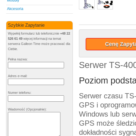
Moduły
Akcesoria
Szybkie Zapytanie
Wypełnij formularz lub telefonicznie
+48 22
526 61 49
więcej informacji na temat
Cenę Zapyta
serwera Galleon Time może pracować dla
Ciebie.
Pełna nazwa:
Serwer TS-40
Adres e-mail:
Poziom podst
Numer telefonu:
Serwer czasu TS-
GPS i oprogramow
Wiadomość
(Opcjonalnie)
:
Windows lub serw
GPS może śledzić
dokładności sygna