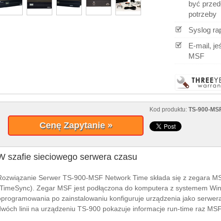
być przed
potrzeby
Syslog ra
E-mail, je
MSF
Kod produktu:
TS-900-MS
Cenę Zapytanie »
W szafie sieciowego serwera czasu
Rozwiązanie Serwer TS-900-MSF Network Time składa się z zegara M
(TimeSync). Zegar MSF jest podłączona do komputera z systemem Wi
oprogramowania po zainstalowaniu konfiguruje urządzenia jako serwer
dwóch linii na urządzeniu TS-900 pokazuje informacje run-time raz M