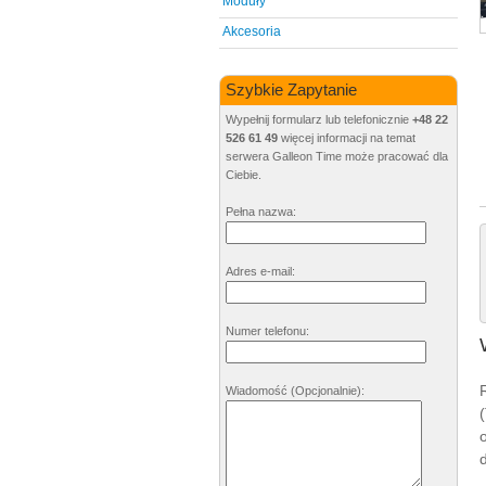
Moduły
Akcesoria
Szybkie Zapytanie
Wypełnij formularz lub telefonicznie
+48 22
526 61 49
więcej informacji na temat
serwera Galleon Time może pracować dla
Ciebie.
Pełna nazwa:
Adres e-mail:
Numer telefonu:
Wiadomość
(Opcjonalnie)
: