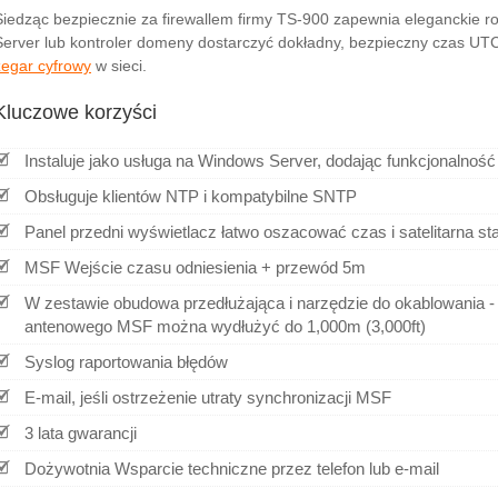
Siedząc bezpiecznie za firewallem firmy TS-900 zapewnia eleganckie 
Server lub kontroler domeny dostarczyć dokładny, bezpieczny czas UT
zegar cyfrowy
w sieci.
Kluczowe korzyści
Instaluje jako usługa na Windows Server, dodając funkcjonalnoś
Obsługuje klientów NTP i kompatybilne SNTP
Panel przedni wyświetlacz łatwo oszacować czas i satelitarna st
MSF Wejście czasu odniesienia + przewód 5m
W zestawie obudowa przedłużająca i narzędzie do okablowania - 
antenowego MSF można wydłużyć do 1,000m (3,000ft)
Syslog raportowania błędów
E-mail, jeśli ostrzeżenie utraty synchronizacji MSF
3 lata gwarancji
Dożywotnia Wsparcie techniczne przez telefon lub e-mail