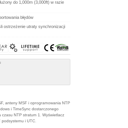
łużony do 1,000m (3,000ft) w razie
portowania błędów
śli ostrzeżenie utraty synchronizacji
F
SF, anteny MSF i oprogramowania NTP
ndows i TimeSync dostarczonego
a czasu NTP stratum 1. Wyświetlacz
SF podsystemu i UTC.