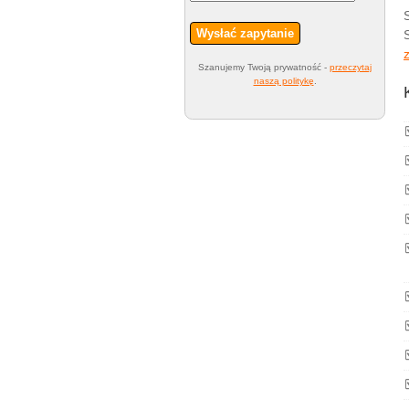
Wysłać zapytanie
Szanujemy Twoją prywatność -
przeczytaj
naszą politykę
.