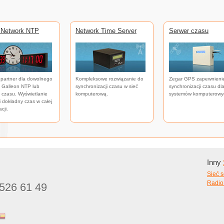
 Network NTP
Network Time Server
Serwer czasu
 partner dla dowolnego
Kompleksowe rozwiązanie do
Zegar GPS zapewnieni
 Galleon NTP lub
synchronizacji czasu w sieć
synchronizacji czasu dl
 czasu. Wyświetlanie
komputerową.
systemów komputerowy
i dokładny czas w całej
cji.
Inny
Sieć 
Radio
526 61 49