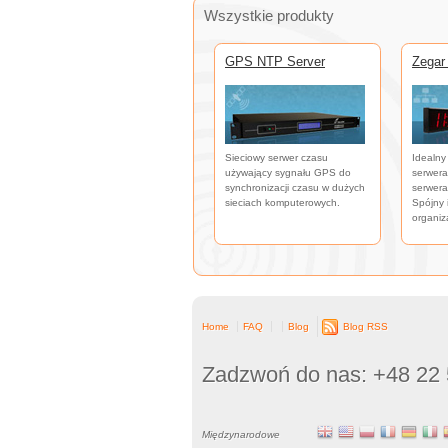
Wszystkie produkty
GPS NTP Server
Zegar
Sieciowy serwer czasu
Idealny
używający sygnału GPS do
serwera
synchronizacji czasu w dużych
serwera
sieciach komputerowych.
Spójny 
organiza
Home
FAQ
Blog
Blog RSS
Zadzwoń do nas: +48 22 
Międzynarodowe