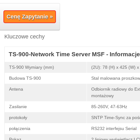
Cenę Zapytanie »
Kluczowe cechy
TS-900-Network Time Server MSF - Informacje
TS-900 Wymiary (mm)
(2U): 78 (H) x 425 (W) x
Budowa TS-900
Stal malowana proszko
Antena
Odbiornik radiowy do Ex
montażowy
Zasilanie
85-260V, 47-63Hz
protokoły
SNTP Time-Sync za poś
połączenia
RS232 interfejsu Serial
Pokaz
2 liniowy wyświetlacz L