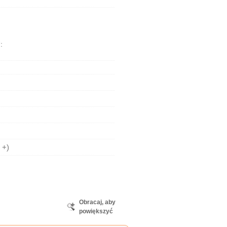
F
:
 +)
Obracaj, aby
powiększyć