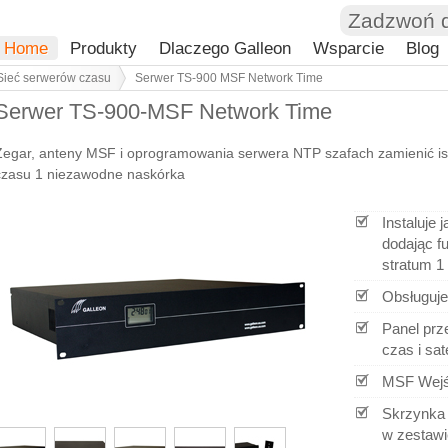
Zadzwoń 
Home
Produkty
Dlaczego Galleon
Wsparcie
Blog
Sieć serwerów czasu
Serwer TS-900 MSF Network Time
Serwer TS-900-MSF Network Time
Zegar, anteny MSF i oprogramowania serwera NTP szafach zamienić i
czasu 1 niezawodne naskórka
Instaluje
dodając f
stratum 1
Obsługuje
Panel prz
czas i sat
MSF Wejśc
Skrzynka 
w zestawi