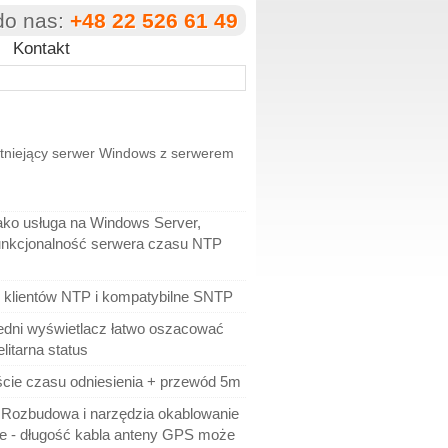
do nas:
+48 22 526 61 49
Kontakt
stniejący serwer Windows z serwerem
 jako usługa na Windows Server,
unkcjonalność serwera czasu NTP
 klientów NTP i kompatybilne SNTP
edni wyświetlacz łatwo oszacować
elitarna status
ie czasu odniesienia + przewód 5m
Rozbudowa i narzędzia okablowanie
e - długość kabla anteny GPS może