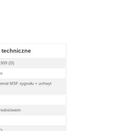
 techniczne
 309 (D)
wo
tenal MSF sygnału + uchwyt
rednictwem
CD