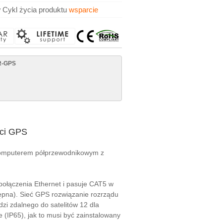
y
Cykl życia produktu
wsparcie
R-GPS
eci GPS
omputerem półprzewodnikowym z
ołączenia Ethernet i pasuje CAT5 w
tępna). Sieć GPS rozwiązanie rozrządu
zi zdalnego do satelitów 12 dla
e (IP65), jak to musi być zainstalowany