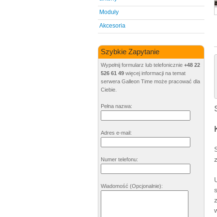
Moduły
Akcesoria
Szybkie Zapytanie
Wypełnij formularz lub telefonicznie
+48 22
526 61 49
więcej informacji na temat
serwera Galleon Time może pracować dla
Ciebie.
Pełna nazwa:
Adres e-mail:
Numer telefonu:
Wiadomość
(Opcjonalnie)
: