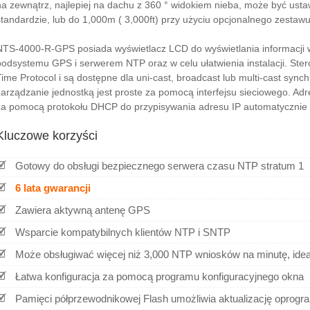
na zewnątrz, najlepiej na dachu z 360 ° widokiem nieba, może być ust
standardzie, lub do 1,000m ( 3,000ft) przy użyciu opcjonalnego zestaw
NTS-4000-R-GPS posiada wyświetlacz LCD do wyświetlania informacji 
podsystemu GPS i serwerem NTP oraz w celu ułatwienia instalacji. St
Time Protocol i są dostępne dla uni-cast, broadcast lub multi-cast synch
zarządzanie jednostką jest proste za pomocą interfejsu sieciowego. A
za pomocą protokołu DHCP do przypisywania adresu IP automatycznie l
Kluczowe korzyści
Gotowy do obsługi bezpiecznego serwera czasu NTP stratum 1
6 lata gwarancji
Zawiera aktywną antenę GPS
Wsparcie kompatybilnych klientów NTP i SNTP
Może obsługiwać więcej niż 3,000 NTP wniosków na minutę, ideal
Łatwa konfiguracja za pomocą programu konfiguracyjnego okna
Pamięci półprzewodnikowej Flash umożliwia aktualizację oprogram