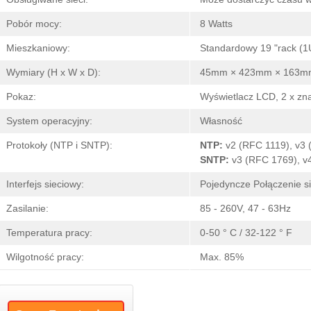
Pobór mocy:
8 Watts
Mieszkaniowy:
Standardowy 19 "rack (1
Wymiary (H x W x D):
45mm × 423mm × 163m
Pokaz:
Wyświetlacz LCD, 2 x zn
System operacyjny:
Własność
Protokoły (NTP i SNTP):
NTP:
v2 (RFC 1119), v3 
SNTP:
v3 (RFC 1769), v
Interfejs sieciowy:
Pojedyncze Połączenie si
Zasilanie:
85 - 260V, 47 - 63Hz
Temperatura pracy:
0-50 ° C / 32-122 ° F
Wilgotność pracy:
Max. 85%