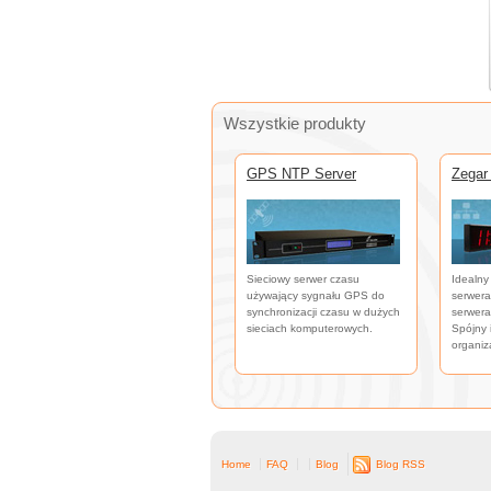
Wszystkie produkty
GPS NTP Server
Zegar
Sieciowy serwer czasu
Idealny
używający sygnału GPS do
serwera
synchronizacji czasu w dużych
serwera
sieciach komputerowych.
Spójny 
organiza
Home
FAQ
Blog
Blog RSS