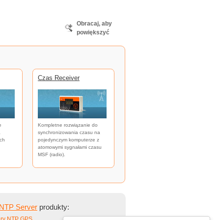
Obracaj, aby
powiększyć
Czas Receiver
e
Kompletne rozwiązanie do
a
synchronizowania czasu na
ch
pojedynczym komputerze z
atomowymi sygnałami czasu
MSF (radio).
NTP Server
produkty:
ry NTP GPS