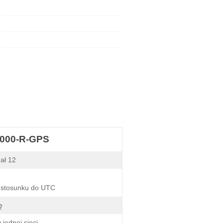
4000-R-GPS
ał 12
 stosunku do UTC
ę
jednej sieci