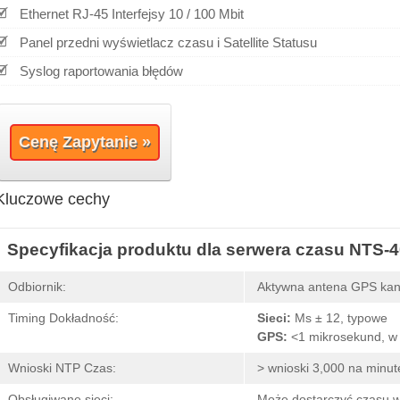
Ethernet RJ-45 Interfejsy 10 / 100 Mbit
Panel przedni wyświetlacz czasu i Satellite Statusu
Syslog raportowania błędów
Cenę Zapytanie »
Kluczowe cechy
Specyfikacja produktu dla serwera czasu NTS-
Odbiornik:
Aktywna antena GPS kan
Timing Dokładność:
Sieci:
Ms ± 12, typowe
GPS:
<1 mikrosekund, w
Wnioski NTP Czas:
> wnioski 3,000 na minut
Obsługiwane sieci:
Może dostarczyć czasu w 