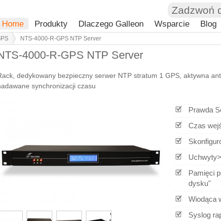
Zadzwoń 
Home
Produkty
Dlaczego Galleon
Wsparcie
Blog
GPS
NTS-4000-R-GPS NTP Server
NTS-4000-R-GPS NTP Server
Rack, dedykowany bezpieczny serwer NTP stratum 1 GPS, aktywna ante
nadawane synchronizacji czasu
Prawda Se
Czas wejś
Skonfigur
Uchwyty> 
Pamięci p
dysku"
Wiodąca 
Syslog ra