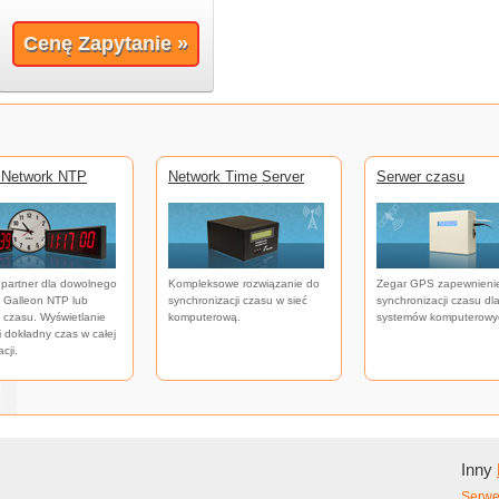
Cenę Zapytanie »
 Network NTP
Network Time Server
Serwer czasu
 partner dla dowolnego
Kompleksowe rozwiązanie do
Zegar GPS zapewnieni
 Galleon NTP lub
synchronizacji czasu w sieć
synchronizacji czasu dl
 czasu. Wyświetlanie
komputerową.
systemów komputerowy
i dokładny czas w całej
cji.
Inny
Serwe