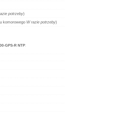
azie potrzeby
)
ypu komorowego
W razie potrzeby
)
000-GPS-R NTP
: