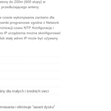
awiony do 200m (600 stopy) w
u przedłużającego anteny.
w czasie wykonywania zarówno dla
erowniki programowe zgodne z Network
ronizacji czasu NTP. Konfiguracja i
dres IP urządzenia można skonfigurować
ub stały adres IP może być używany.
ny dla małych i średnich sieci
owania i eliminuje "awarii dysku"