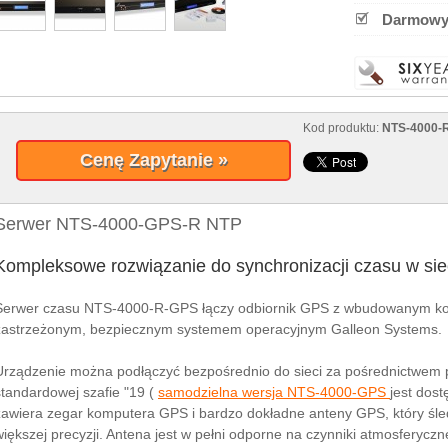
Darmow
Kod produktu:
NTS-4000-
Cenę Zapytanie »
Serwer NTS-4000-GPS-R NTP
Kompleksowe rozwiązanie do synchronizacji czasu w si
Serwer czasu NTS-4000-R-GPS łączy odbiornik GPS z wbudowanym k
zastrzeżonym, bezpiecznym systemem operacyjnym Galleon Systems.
Urządzenie można podłączyć bezpośrednio do sieci za pośrednictwem p
standardowej szafie "19 (
samodzielna wersja NTS-4000-GPS
jest dos
zawiera zegar komputera GPS i bardzo dokładne anteny GPS, który śled
większej precyzji. Antena jest w pełni odporne na czynniki atmosferyczn