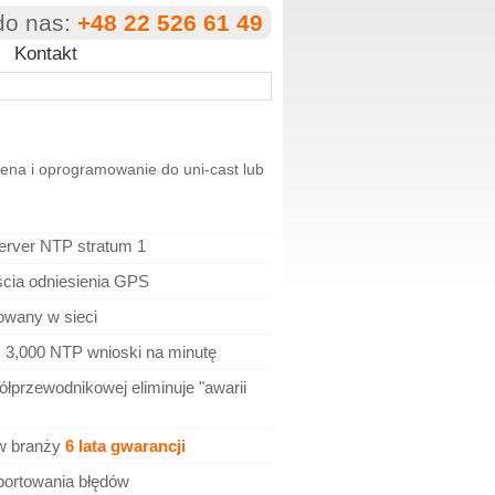
do nas:
+48 22 526 61 49
Kontakt
na i oprogramowanie do uni-cast lub
rver NTP stratum 1
cia odniesienia GPS
owany w sieci
3,000 NTP wnioski na minutę
ółprzewodnikowej eliminuje "awarii
w branży
6 lata gwarancji
portowania błędów